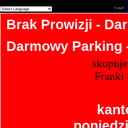
Powered by
Brak Prowizji - Da
Darmowy Parking -
skupuj
Franki
kant
poniedzi