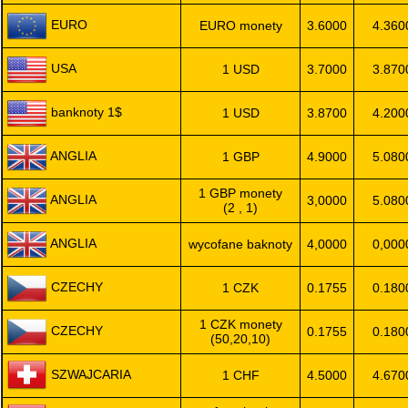
EURO
EURO monety
3.6000
4.360
USA
1 USD
3.7000
3.870
banknoty 1$
1 USD
3.8700
4.200
ANGLIA
1 GBP
4.9000
5.080
1 GBP monety
ANGLIA
3,0000
5.080
(2 , 1)
ANGLIA
wycofane baknoty
4,0000
0,000
CZECHY
1 CZK
0.1755
0.180
1 CZK monety
CZECHY
0.1755
0.180
(50,20,10)
SZWAJCARIA
1 CHF
4.5000
4.670