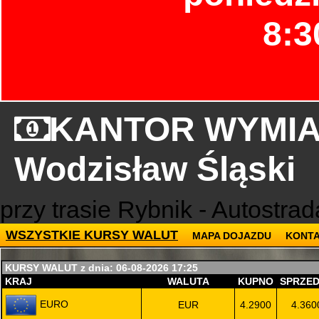
8:3
KANTOR WYMIA
Wodzisław Śląski
przy trasie Rybnik - Autostra
WSZYSTKIE KURSY WALUT
MAPA DOJAZDU
KONT
KURSY WALUT z dnia: 06-08-2026 17:25
KRAJ
WALUTA
KUPNO
SPRZE
EURO
EUR
4.2900
4.360