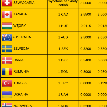
wycofane banknoty
SZWAJCARIA
3,5000
0,000
seria8
KANADA
1 CAD
2.5500
2.800
WĘGRY
1 HUF
0.0115
0.013
AUSTRALIA
1 AUD
2.5000
2.650
SZWECJA
1 SEK
0.3200
0.380
DANIA
1 DKK
0.5400
0.600
RUMUNIA
1 RON
0.8000
0.950
TURCJA
1 TRY
0.0800
0.119
UKRAINA
1 UAH
0.0000
0.000
NORWEGIA
1 NOK
0.3200
0.390