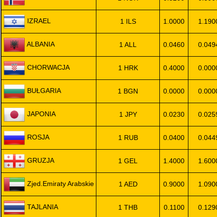
IZRAEL
1 ILS
1.0000
1.190
ALBANIA
1 ALL
0.0460
0.049
CHORWACJA
1 HRK
0.4000
0.000
BUŁGARIA
1 BGN
0.0000
0.000
JAPONIA
1 JPY
0.0230
0.025
ROSJA
1 RUB
0.0400
0.044
GRUZJA
1 GEL
1.4000
1.600
Zjed.Emiraty Arabskie
1 AED
0.9000
1.090
TAJLANIA
1 THB
0.1100
0.129