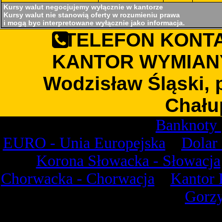
Kursy walut negocjujemy wyłącznie w kantorze
Kursy walut nie stanowią oferty w rozumieniu prawa
i mogą byc interpretowane wyłącznie jako informacja.
TELEFON KONTAK
KANTOR WYMIANY
Wodzisław Śląski, p
Chału
Banknoty
EURO - Unia Europejska
Dolar
Korona Słowacka - Słowacja
Chorwacka - Chorwacja
Kantor 
Gorzy